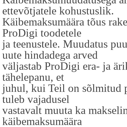
ettevõtjatele kohustuslik.
Käibemaksumäära tõus raken
ProDigi toodetele
ja teenustele. Muudatus puu
uute hindadega arved
väljastab ProDigi era- ja är
tähelepanu, et
juhul, kui Teil on sõlmitud
tuleb vajadusel
vastavalt muuta ka makselim
käibemaksumäära