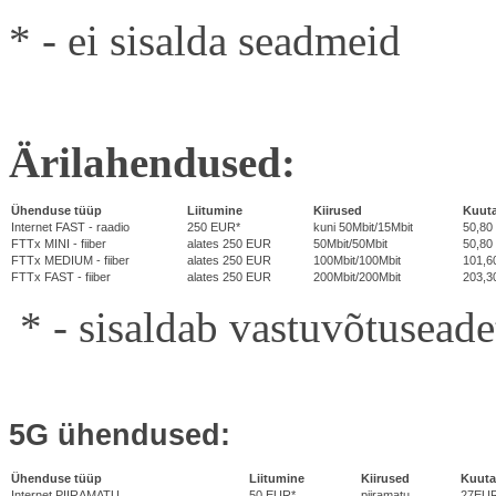
* - ei sisalda seadmeid
Ärilahendused:
Ühenduse tüüp
Liitumine
Kiirused
Kuut
Internet FAST - raadio
250 EUR*
kuni 50Mbit/15Mbit
50,80
FTTx MINI - fiiber
alates 250 EUR
50Mbit/50Mbit
50,80
FTTx MEDIUM - fiiber
alates 250 EUR
100Mbit/100Mbit
101,6
FTTx FAST - fiiber
alates 250 EUR
200Mbit/200Mbit
203,3
* - sisaldab vastuvõtuseade
5G ühendused:
Ühenduse tüüp
Liitumine
Kiirused
Kuut
Internet PIIRAMATU
50 EUR*
piiramatu
27EU