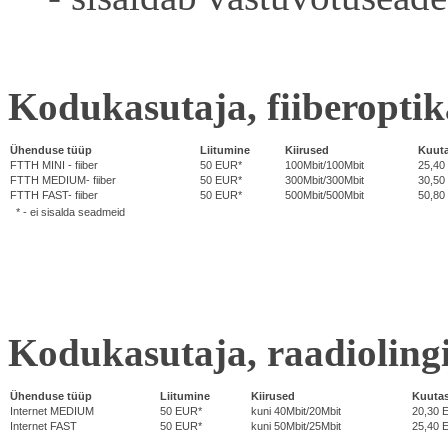
Kodukasutaja, fiiberopti
Ühenduse tüüp
Liitumine
Kiirused
Kuut
FTTH MINI - fiiber
50 EUR*
100Mbit/100Mbit
25,40
FTTH MEDIUM- fiiber
50 EUR*
300Mbit/300Mbit
30,50
FTTH FAST- fiiber
50 EUR*
500Mbit/500Mbit
50,80
* - ei sisalda seadmeid
Kodukasutaja, raadioling
Ühenduse tüüp
Liitumine
Kiirused
Kuuta
Internet MEDIUM
50 EUR*
kuni 40Mbit/20Mbit
20,30 
Internet FAST
50 EUR*
kuni 50Mbit/25Mbit
25,40 