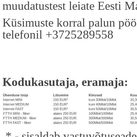
muudatustest leiate Eesti Ma
Küsimuste korral palun pöö
telefonil +3725289558
Kodukasutaja,
eramaja:
Ühenduse tüüp
Liitumine
Kiirused
Kuu
Internet MINI
150 EUR*
kuni 30Mbit/10Mbit
20,
Internet MEDIUM
150 EUR*
kuni 40Mbit/10Mbit
25,
Internet FAST
150 EUR*
kuni 50Mbit/10Mbit
30,
FTTH MINI - fiiber
alates 250 EUR
100Mbit/100Mbit
25,
FTTH MEDIUM - fiiber
alates 250 EUR
300Mbit/300Mbit
30,
FTTH FAST - fiiber
alates 250 EUR
500Mbit/500Mbit
50,
* - sisaldab vastuvõtuseade