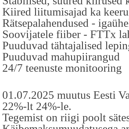
Stabiilsed, suured kiirused
Kiired liitumisajad ka keer
Rätsepalahendused - igaühe
Soovijatele fiiber - FTTx l
Puuduvad tähtajalised lepi
Puuduvad mahupiirangud
24/7 teenuste monitooring
01.07.2025 muutus Eesti Va
22%-lt 24%-le.
Tegemist on riigi poolt sät
Käibemaksumuudatusega arv