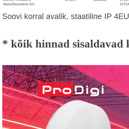
Vastuvõtuseadme rent
10 EU
Soovi korral avalik, staatiline IP 4E
* kõik hinnad sisaldava