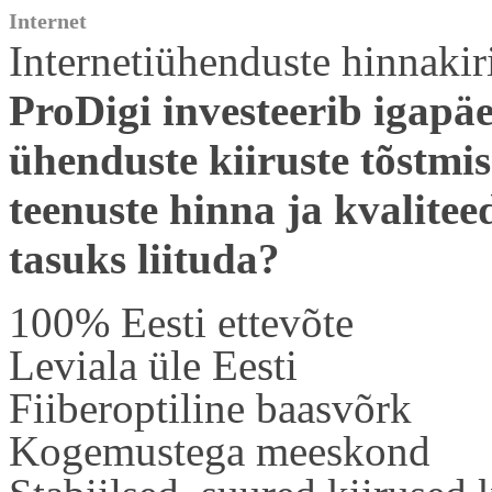
Internet
Internetiühenduste hinnakir
ProDigi investeerib igapä
ühenduste kiiruste tõstmi
teenuste hinna ja kvalitee
tasuks liituda?
100% Eesti ettevõte
Leviala üle Eesti
Fiiberoptiline baasvõrk
Kogemustega meeskond