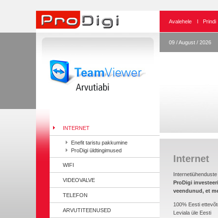
Avalehele
l
Prindi
09 / August / 2026
INTERNET
Enefit taristu pakkumine
ProDigi üldtingimused
Internet
WIFI
Internetiühenduste 
VIDEOVALVE
ProDigi investee
veendunud, et mei
TELEFON
100% Eesti ettevõt
ARVUTITEENUSED
Leviala üle Eesti