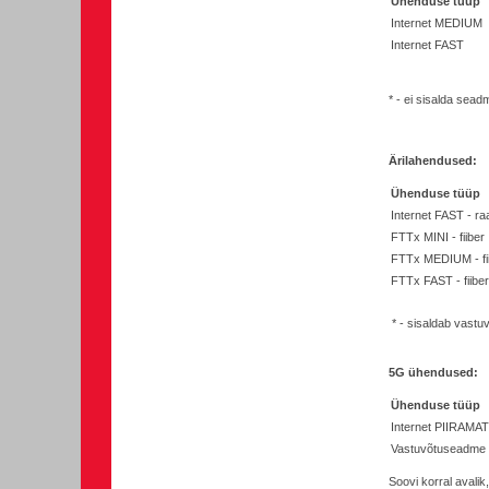
Ühenduse tüüp
Internet MEDIUM
Internet FAST
* - ei sisalda sea
Ärilahendused:
Ühenduse tüüp
Internet FAST - ra
FTTx MINI - fiiber
FTTx MEDIUM - fi
FTTx FAST - fiiber
* - sisaldab vastu
5G ühendused:
Ühenduse tüüp
Internet PIIRAMA
Vastuvõtuseadme 
Soovi korral avalik