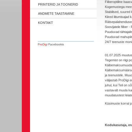
Fiiberoptiline baas
PRINTERID JA TOONERID
Kogemustega mee
Stabiilsed, suured
ANDMETE TAASTAMINE
Kiired liitumisaja
Rätsepalahendused
KONTAKT
Soovijatele fiiber 
Puuduvad tähtajali
Puuduvad mahupii
24/7 teenuste moni
ProDigi
Facebookis
01.07.2025 muutus 
Tegemist on riigi p
Käibemaksumuudatus
Käibemaksumäära tõ
ja teenustele. Muu
väljastab ProDigi e
juhul, kui Teil on 
vastavalt muuta ka
muudatustest leiate
Küsimuste korral p
Kodukasutaja,
er